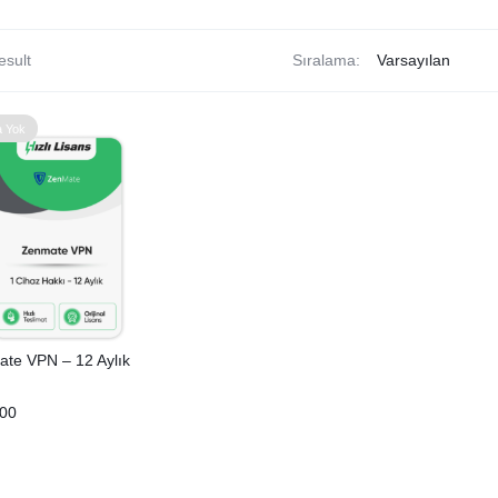
Lisansları
Araçları
Lisansları
esult
Sıralama:
a Yok
te VPN – 12 Aylık
,00