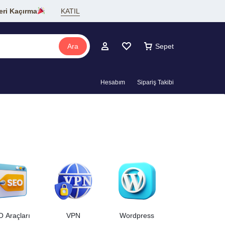
eri Kaçırma
KATIL
Ara
Sepet
Hesabım
Sipariş Takibi
 Araçları
VPN
Wordpress
Yapay Zeka - Di