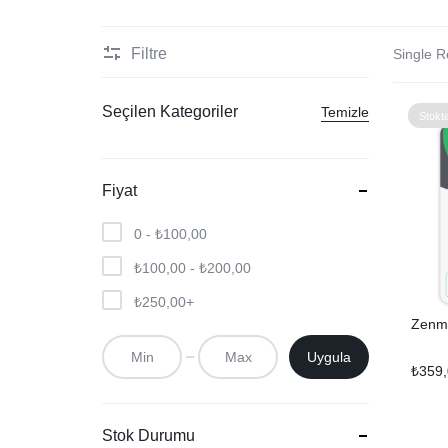
WordPress
Filtre
Single R
Yapay Zeka-Dil-Makale
Seçilen Kategoriler
Temizle
Stokt
Fiyat
0 -
₺
100,00
₺
100,00
-
₺
200,00
₺
250,00
+
Zenma
Uygula
₺
359
Stok Durumu