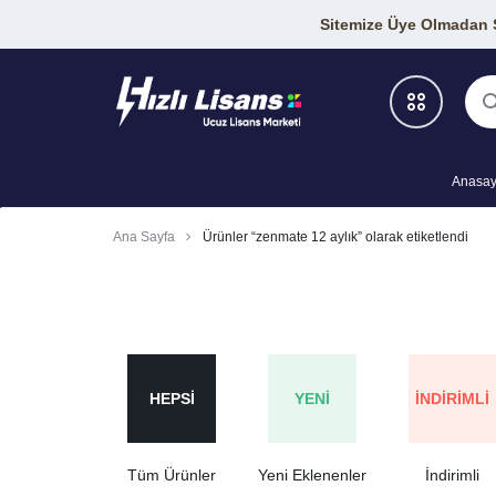
Sitemize Üye Olmadan Si
Anasay
Antivirüs Programları
Ana Sayfa
Ürünler “zenmate 12 aylık” olarak etiketlendi
Geliştirici Araçları
Grafik-Tasarım Araçları
SEO Araçları
HEPSI
YENI
İNDIRIMLI
VPN Programları
Tüm Ürünler
Yeni Eklenenler
İndirimli