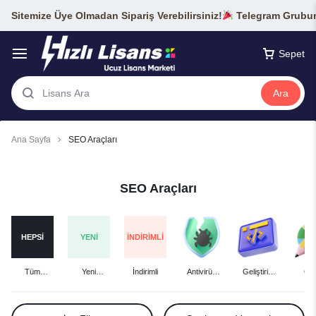
Sitemize Üye Olmadan Sipariş Verebilirsiniz!
Telegram Grubumu
Sepet
Ara
Ana Sayfa
SEO Araçları
SEO Araçları
HEPSI
YENI
İNDIRIMLI
Tüm
Yeni
İndirimli
Antivirüs
Geliştirici
Gra
Ürünler
Eklenenler
Lisansları
Araçları
Tas
Lisan