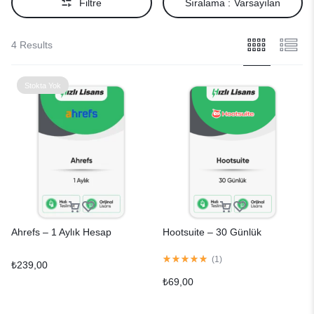
Filtre
Sıralama :
Varsayılan
4 Results
Stokta Yok
Ahrefs – 1 Aylık Hesap
Hootsuite – 30 Günlük
(
1
)
₺
239,00
₺
69,00