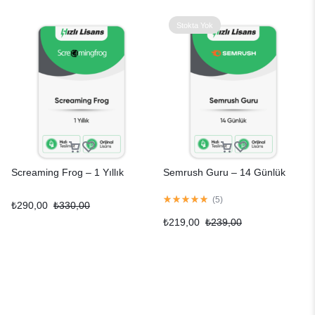
Stokta Yok
Screaming Frog – 1 Yıllık
Semrush Guru – 14 Günlük
(
5
)
₺
290,00
₺
330,00
₺
219,00
₺
239,00