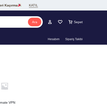
eri Kaçırma
KATIL
Ara
Sepet
Hesabım
Sipariş Takibi
mate VPN