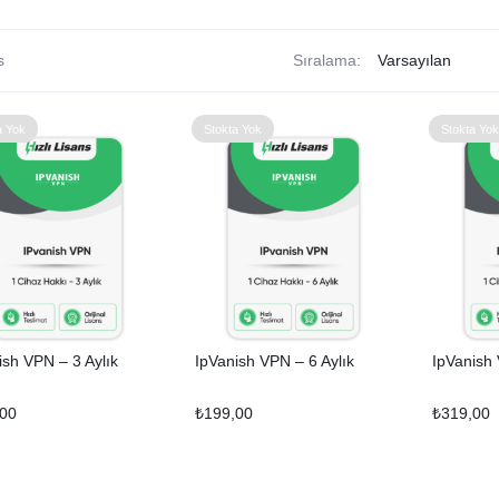
s
Sıralama:
a Yok
Stokta Yok
Stokta Yok
ish VPN – 3 Aylık
IpVanish VPN – 6 Aylık
IpVanish 
,00
₺
199,00
₺
319,00