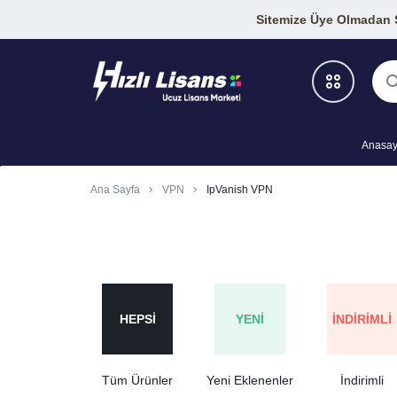
Sitemize Üye Olmadan Si
Anasay
Antivirüs Programları
Ana Sayfa
VPN
IpVanish VPN
Geliştirici Araçları
Grafik-Tasarım Araçları
SEO Araçları
HEPSI
YENI
İNDIRIMLI
VPN Programları
Tüm Ürünler
Yeni Eklenenler
İndirimli