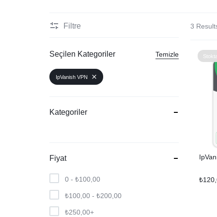
WordPress
Filtre
3 Result
Yapay Zeka-Dil-Makale
Seçilen Kategoriler
Temizle
Stokt
IpVanish VPN
Kategoriler
IpVan
Fiyat
0 -
₺
100,00
₺
120
₺
100,00
-
₺
200,00
₺
250,00
+