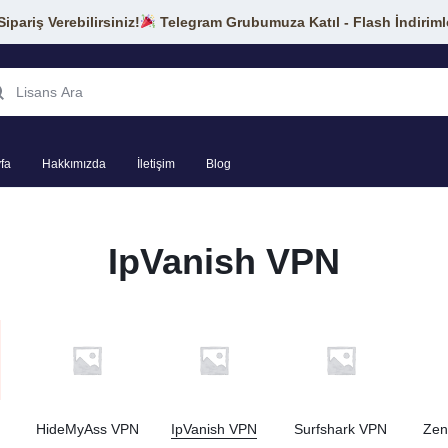
pariş Verebilirsiniz!
Telegram Grubumuza Katıl - Flash İndiriml
fa
Hakkımızda
İletişim
Blog
IpVanish VPN
HideMyAss VPN
IpVanish VPN
Surfshark VPN
Zen