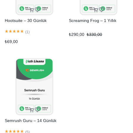
Hootsuite – 30 Günlük
Screaming Frog – 1 Yıllık
(
1
)
₺
290,00
₺
330,00
₺
69,00
Semrush Guru – 14 Günlük
(
5
)