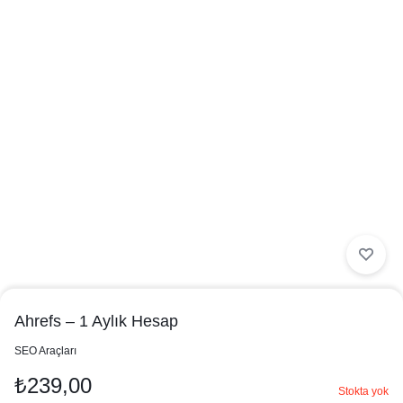
Ahrefs – 1 Aylık Hesap
in
SEO Araçları
₺
239,00
Stokta yok