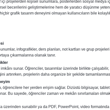
 içi projelerden kişisel sunumlara, posterlerden sosyal medya iç
rsel becerilerini geliştirmelerine hem de yaratıcı düşünme yetene
 hiçbir grafik tasarım deneyimi olmayan kullanıcıların bile kolay
si
numlar, infografikler, ders planları, not kartları ve grup projeler
ortaya çıkarmalarına olanak tanır.
ikler
kânı sunar. Öğrenciler, tasarımlar üzerinde birlikte çalışabilir,
rliğini artırırken, projelerin daha organize bir şekilde tamamlanma
eneyim
, öğrencilere her yerden erişim sağlar. Dizüstü bilgisayar, tablet 
nar. Bu sayede, öğrenciler zaman ve mekân sınırlamaları olmaks
a üzerinden sunabilir ya da PDF, PowerPoint, video formatında d