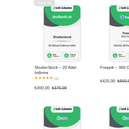
Stokta Yok
ShutterStock – 20 Adet
Freepik – 360 
İndirme
(
1
)
₺
425,00
₺
550,
₺
300,00
₺
375,00