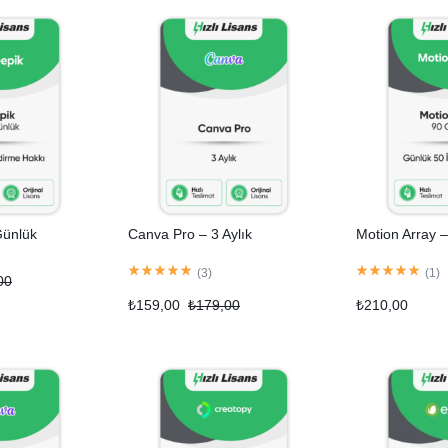
Günlük
Canva Pro – 3 Aylık
Motion Array 
(
3
)
(
1
)
00
₺
159,00
₺
179,00
₺
210,00