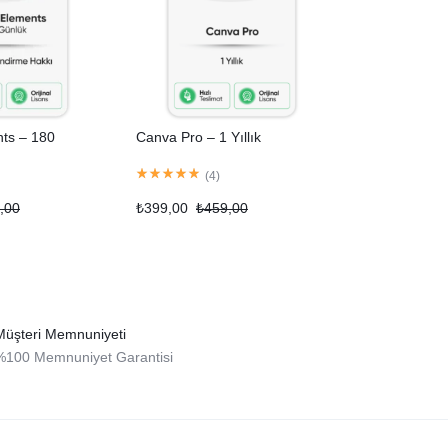
ts – 180
Canva Pro – 1 Yıllık
(
4
)
,00
₺
399,00
₺
459,00
Müşteri Memnuniyeti
%100 Memnuniyet Garantisi