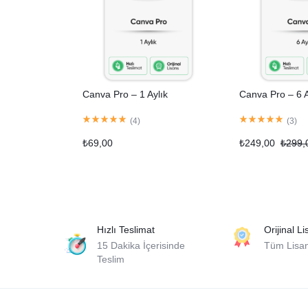
Canva Pro – 1 Aylık
Canva Pro – 6 A
(
4
)
(
3
)
₺
69,00
₺
249,00
₺
299,
Hızlı Teslimat
Orijinal L
15 Dakika İçerisinde
Tüm Lisans
Teslim