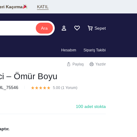
eri Kaçırma
KATIL
Ara
Sepet
Hesabım
Sipariş Takibi
Paylaş
Yazdır
i – Ömür Boyu
HL_75546
5.00 (
1
Yorum
)
100 adet stokta
ptır.