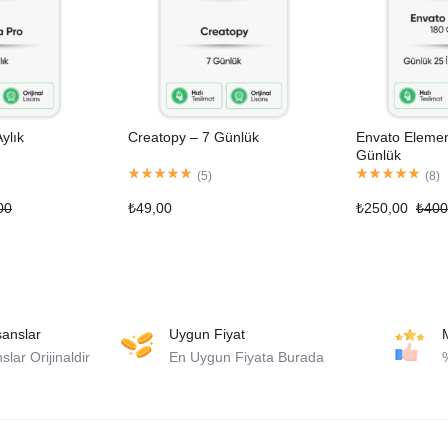
ylık
Creatopy – 7 Günlük
Envato Elemen
Günlük
(
5
)
(
8
)
00
₺
49,00
₺
250,00
₺
400
isanslar
Uygun Fiyat
lar Orijinaldir
En Uygun Fiyata Burada