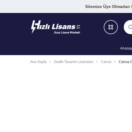
Sitemize Üye Olmadan Si
Anasay
Antivirüs Programları
Ana Sayfa
Grafik Tasarım Lisansları
Canva
Canva Ö
Geliştirici Araçları
Grafik-Tasarım Araçları
SEO Araçları
VPN Programları