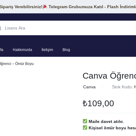
pariş Verebilirsiniz!
Telegram Grubumuza Katıl - Flash İndiriml
fa
Hakkımızda
İletişim
Blog
ğrenci – Ömür Boyu
Canva Öğrenc
in
Canva
Stok Kodu:
₺
109,00
Maile davet atılır.
Kişisel ömür boyu hesa