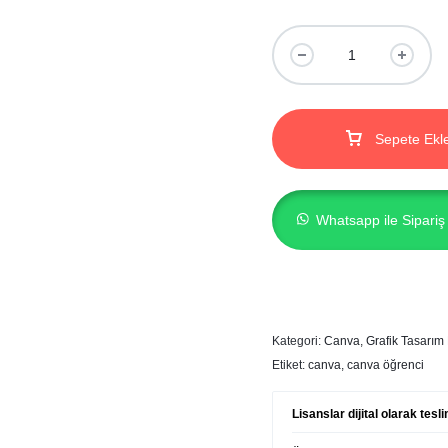
Sepete Ekl
Whatsapp ile Sipariş
Kategori:
Canva
,
Grafik Tasarım 
Etiket:
canva
,
canva öğrenci
Lisanslar dijital olarak tes