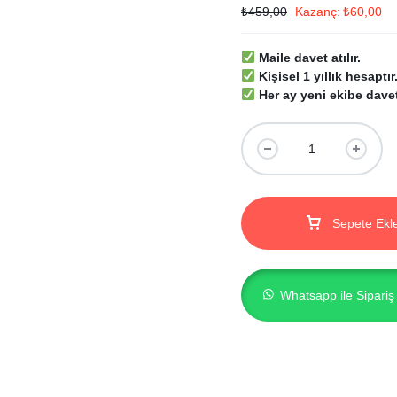
₺
459,00
Kazanç:
₺
60,00
Maile davet atılır.
Kişisel 1 yıllık hesaptır
Her ay yeni ekibe davet 
Sepete Ekl
Whatsapp ile Sipariş