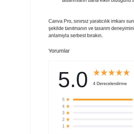
tasarımların daha etkili olduğunu 
Canva Pro, sınırsız yaratıcılık imkanı sun
şekilde tanıtmanın ve tasarım deneyiminizi
anlamıyla serbest bırakın.
Yorumlar
5.0
4 Derecelendirme
5
4
3
2
1