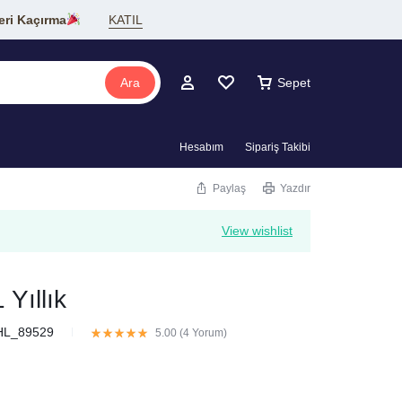
eri Kaçırma
KATIL
Ara
Sepet
Hesabım
Sipariş Takibi
Paylaş
Yazdır
View wishlist
Yıllık
HL_89529
5.00 (
4
Yorum
)