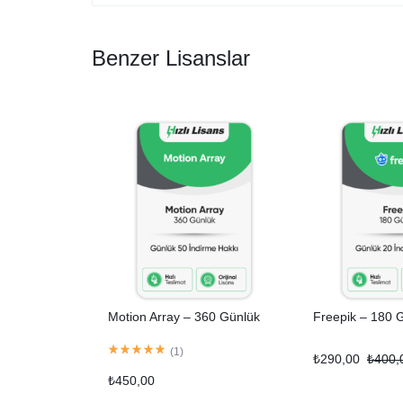
Benzer Lisanslar
Motion Array – 360 Günlük
Freepik – 180 
(
1
)
₺
290,00
₺
400,
₺
450,00