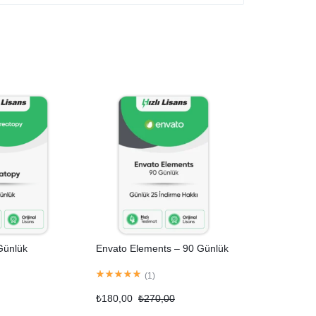
Günlük
Envato Elements – 90 Günlük
(
1
)
₺
180,00
₺
270,00