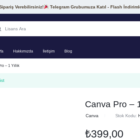
pariş Verebilirsiniz!
Telegram Grubumuza Katıl - Flash İndiriml
fa
Hakkımızda
İletişim
Blog
o – 1 Yıllık
ist
Canva Pro – 1 
in
Canva
Stok Kodu:
₺
399,00