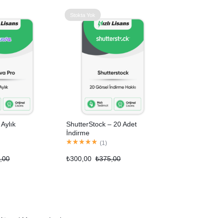
Stokta Yok
Aylık
ShutterStock – 20 Adet
İndirme
(
1
)
,00
₺
300,00
₺
375,00