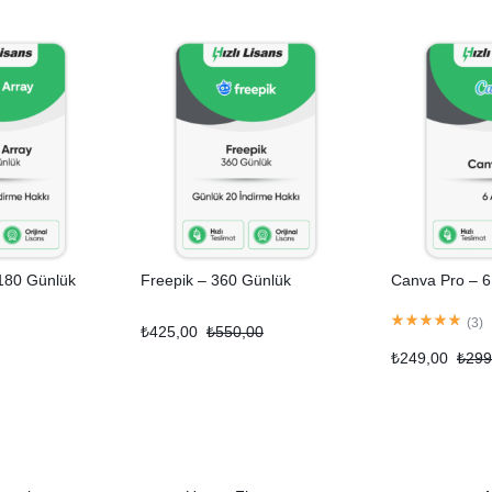
 180 Günlük
Freepik – 360 Günlük
Canva Pro – 6 
(
3
)
₺
425,00
₺
550,00
₺
249,00
₺
299