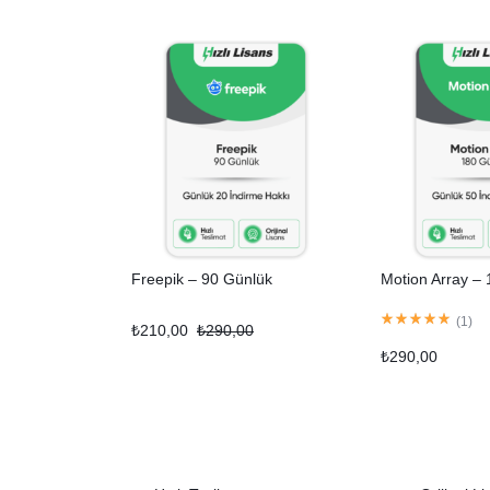
Freepik – 90 Günlük
Motion Array –
(
1
)
₺
210,00
₺
290,00
₺
290,00