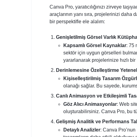
Canva Pro, yaratıcılığınızı zirveye taşıy
araçlarının yanı sıra, projelerinizi daha
bir perspektifle ele alalım:
Genişletilmiş Görsel Varlık Kütüph
Kapsamlı Görsel Kaynaklar
: 75 
sektör için uygun görselleri bulman
yararlanarak projelerinize hızlı bir
Derinlemesine Özelleştirme Yetenek
Kişiselleştirilmiş Tasarım Özgür
olanağı sağlar. Bu sayede, kurumsal
Canlı Animasyon ve Etkileşimli Tasa
Göz Alıcı Animasyonlar
: Web sit
oluşturabilirsiniz. Canva Pro, bu tü
Gelişmiş Analitik ve Performans Tak
Detaylı Analizler
: Canva Pro’nun a