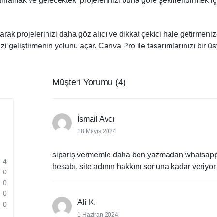
anlamak ve gelecekteki projelerinizi buna göre şekillendirmek içi
arak projelerinizi daha göz alıcı ve dikkat çekici hale getirmeniz
 geliştirmenin yolunu açar. Canva Pro ile tasarımlarınızı bir üst 
Müşteri Yorumu (4)
İsmail Avcı
18 Mayıs 2024
sipariş vermemle daha ben yazmadan whatsapp üz
4
hesabı, site adının hakkını sonuna kadar veriyo
0
0
0
Ali K.
0
1 Haziran 2024