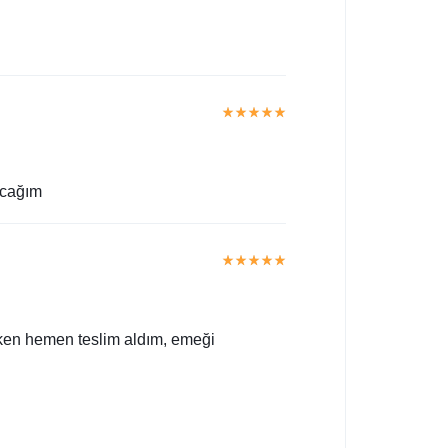
acağım
rken hemen teslim aldım, emeği