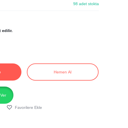
98 adet stokta
.
edilir.
e
Hemen Al
 Ver