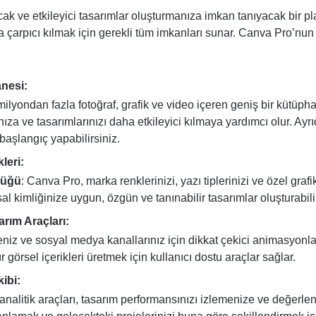
acak ve etkileyici tasarımlar oluşturmanıza imkan tanıyacak bir p
 da çarpıcı kılmak için gerekli tüm imkanları sunar. Canva Pro’nun
anesi:
milyondan fazla fotoğraf, grafik ve video içeren geniş bir kütüph
ıza ve tasarımlarınızı daha etkileyici kılmaya yardımcı olur. Ayrı
 başlangıç yapabilirsiniz.
leri:
lüğü
: Canva Pro, marka renklerinizi, yazı tiplerinizi ve özel graf
 kimliğinize uygun, özgün ve tanınabilir tasarımlar oluşturabilir
rım Araçları:
eniz ve sosyal medya kanallarınız için dikkat çekici animasyonlar
r görsel içerikleri üretmek için kullanıcı dostu araçlar sağlar.
ibi:
nalitik araçları, tasarım performansınızı izlemenize ve değerle