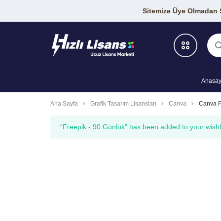
Sitemize Üye Olmadan Si
Anasay
Antivirüs Programları
Ana Sayfa
Grafik Tasarım Lisansları
Canva
Canva Pr
Geliştirici Araçları
“Freepik - 90 Günlük” has been added to your wishl
Grafik-Tasarım Araçları
SEO Araçları
VPN Programları