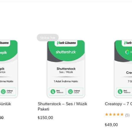
Stokta Yok
Günlük
Shutterstock – Ses / Müzik
Creatopy – 7 
Paketi
(
5
)
00
₺
150,00
₺
49,00