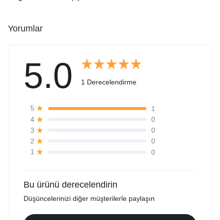
Yorumlar
5.0
1 Derecelendirme
1
5
0
4
0
3
0
2
0
1
Bu ürünü derecelendirin
Düşüncelerinizi diğer müşterilerle paylaşın