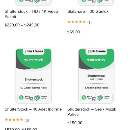
Shutterstock – HD / 4K Video
Skillshare – 30 Günlük
Paketi
(
1
)
₺
229,00
–
₺
249,00
₺
69,00
ShutterStock – 40 Adet İndirme
Shutterstock – Ses / Müzik
Paketi
(
3
)
₺
150,00
₺
570,00
₺
680,00