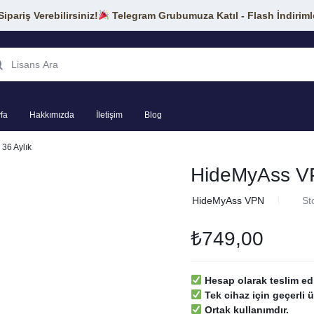
pariş Verebilirsiniz!
Telegram Grubumuza Katıl - Flash İndiriml
fa
Hakkımızda
İletişim
Blog
36 Aylık
HideMyAss VP
in
HideMyAss VPN
St
₺
749,00
Hesap olarak teslim edil
Tek cihaz için geçerli üc
Ortak kullanımdır.