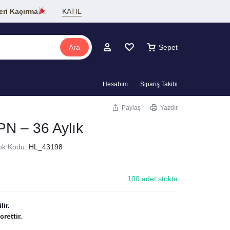
eri Kaçırma
KATIL
Ara
Sepet
Hesabım
Sipariş Takibi
Paylaş
Yazdır
N – 36 Aylık
ok Kodu:
HL_43198
100 adet stokta
ir.
rettir.