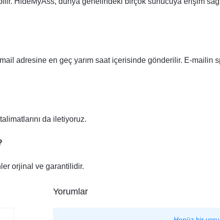
nılabilir. HideMyAss, dünya genelindeki birçok sunucuya erişim s
mail adresine en geç yarım saat içerisinde gönderilir. E-maili
talimatlarını da iletiyoruz.
?
r orjinal ve garantilidir.
Yorumlar
Henüz bir yoru