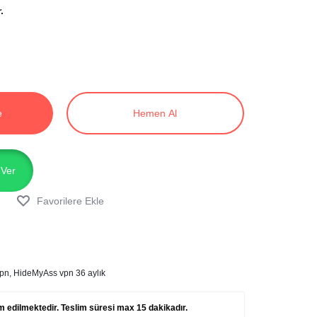
.
e
Hemen Al
 Ver
pn
,
HideMyAss vpn 36 aylık
lim edilmektedir. Teslim süresi max 15 dakikadır.