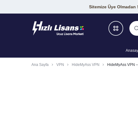
Sitemize Üye Olmadan Si
Anasay
Antivirüs Programları
Ana Sayfa
VPN
HideMyAss VPN
HideMyAss VPN – 
Geliştirici Araçları
Grafik-Tasarım Araçları
SEO Araçları
VPN Programları