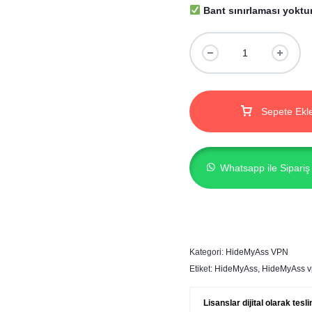
Bant sınırlaması yoktur
Sepete Ekl
Whatsapp ile Sipariş
Kategori:
HideMyAss VPN
Etiket:
HideMyAss
,
HideMyAss v
Lisanslar dijital olarak tes