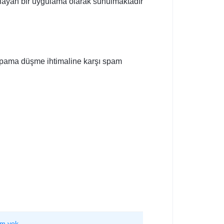
ağlayan bir uygulama olarak sunulmaktadır
n spama düşme ihtimaline karşı spam
m yok.