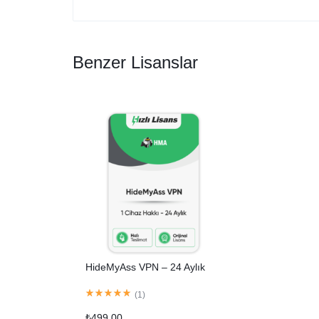
Benzer Lisanslar
HideMyAss VPN – 24 Aylık
(
1
)
₺
499,00