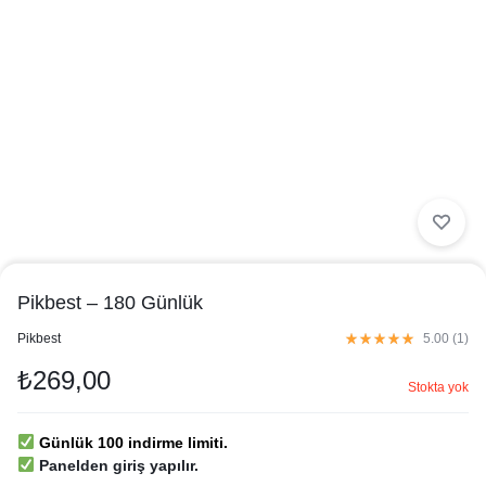
Pikbest – 180 Günlük
in
Pikbest
5.00 (
1
)
₺
269,00
Stokta yok
Günlük 100 indirme limiti.
Panelden giriş yapılır.