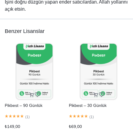
İşini doğru düzgün yapan ender satıcılardan. Allah yollarını
açık etsin.
Benzer Lisanslar
Pikbest – 90 Günlük
Pikbest – 30 Günlük
(
1
)
(
1
)
₺
149,00
₺
69,00