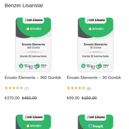
Benzer Lisanslar
Envato Elements – 360 Günlük
Envato Elements – 30 Günlük
(
7
)
(
8
)
₺
370,00
₺
450,00
₺
99,00
₺
150,00