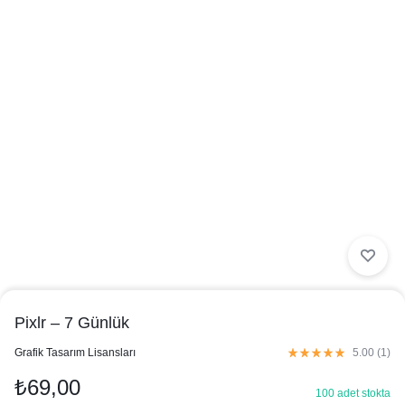
Pixlr – 7 Günlük
in
Grafik Tasarım Lisansları
5.00 (
1
)
₺
69,00
100 adet stokta