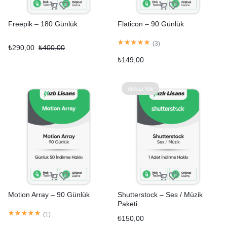
Freepik – 180 Günlük
Flaticon – 90 Günlük
(
3
)
₺
290,00
₺
400,00
₺
149,00
Stokta Yok
Motion Array – 90 Günlük
Shutterstock – Ses / Müzik
Paketi
(
1
)
₺
150,00