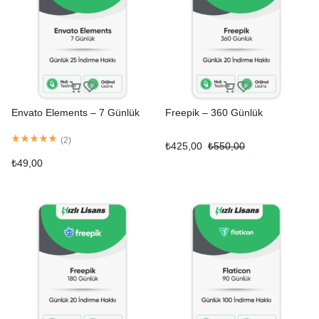
Envato Elements – 7 Günlük
Freepik – 360 Günlük
(
2
)
₺
425,00
₺
550,00
₺
49,00