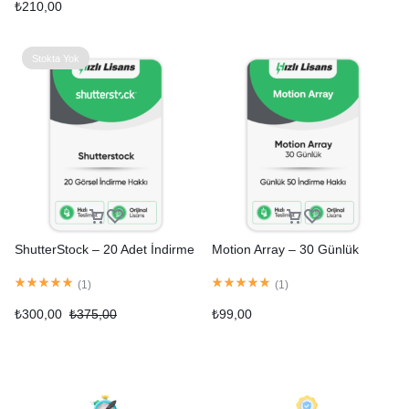
₺
210,00
Stokta Yok
ShutterStock – 20 Adet İndirme
Motion Array – 30 Günlük
(
1
)
(
1
)
₺
300,00
₺
375,00
₺
99,00