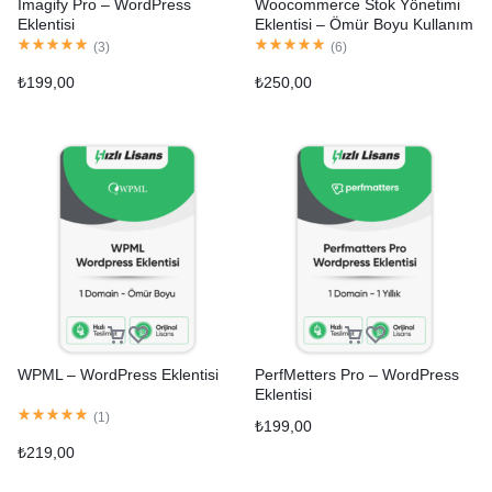
Imagify Pro – WordPress
Woocommerce Stok Yönetimi
Eklentisi
Eklentisi – Ömür Boyu Kullanım
(
3
)
(
6
)
₺
199,00
₺
250,00
WPML – WordPress Eklentisi
PerfMetters Pro – WordPress
Eklentisi
(
1
)
₺
199,00
₺
219,00