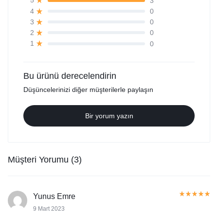
3
5
0
4
0
3
0
2
0
1
Bu ürünü derecelendirin
Düşüncelerinizi diğer müşterilerle paylaşın
Bir yorum yazın
Müşteri Yorumu (3)
Yunus Emre
9 Mart 2023