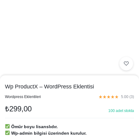
Wp ProductX – WordPress Eklentisi
in
Wordpress Eklentileri
5.00 (
3
)
₺
299,00
100 adet stokta
Ömür boyu lisanslıdır.
Wp-admin bilgisi üzerinden kurulur.