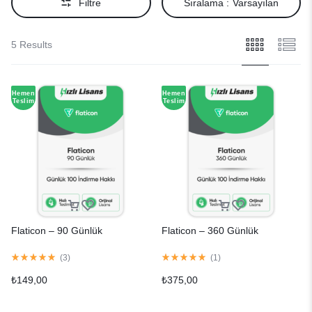
Filtre
Sıralama :
Varsayılan
5 Results
Hemen
Hemen
Teslim
Teslim
Flaticon – 90 Günlük
Flaticon – 360 Günlük
(
3
)
(
1
)
₺
149,00
₺
375,00