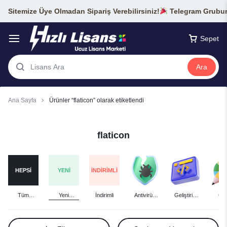
Sitemize Üye Olmadan Sipariş Verebilirsiniz!
Telegram Grubumu
Sepet
Ara
Ana Sayfa
Ürünler “flaticon” olarak etiketlendi
flaticon
HEPSI
YENI
İNDIRIMLI
Tüm
Yeni
İndirimli
Antivirüs
Geliştirici
Gra
Ürünler
Eklenenler
Lisansları
Araçları
Tas
Lisan