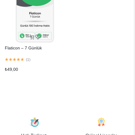
Flaticon – 7 Günlük
(
1
)
₺
49,00