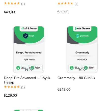
(
1
)
(
3
)
₺
49,00
₺
59,00
Deepl Pro Advanced – 1 Aylık
Grammarly – 90 Günlük
Hesap
(
1
)
₺
249,00
₺
129,00