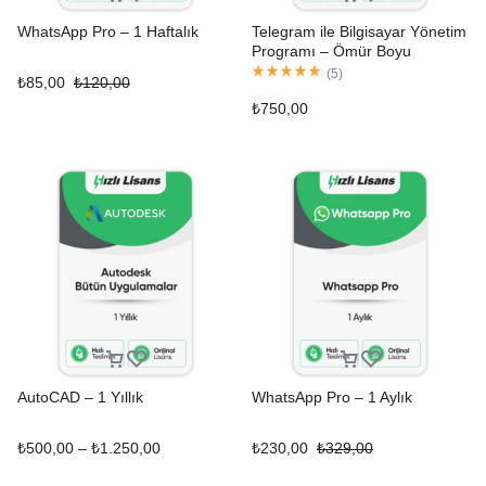
WhatsApp Pro – 1 Haftalık
Telegram ile Bilgisayar Yönetim
Programı – Ömür Boyu
Kullanım
(
5
)
₺
85,00
₺
120,00
₺
750,00
AutoCAD – 1 Yıllık
WhatsApp Pro – 1 Aylık
₺
500,00
–
₺
1.250,00
₺
230,00
₺
329,00