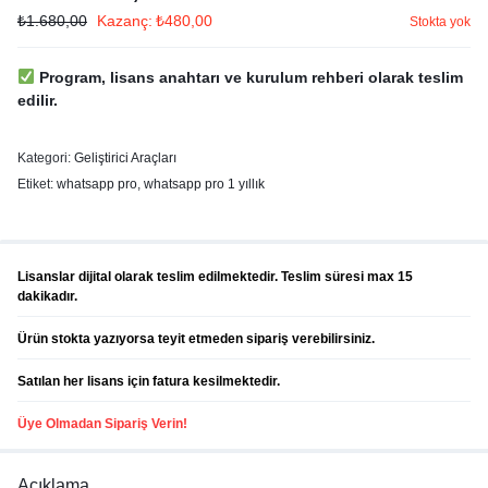
₺
1.680,00
Kazanç:
₺
480,00
Stokta yok
Program, lisans anahtarı ve kurulum rehberi olarak teslim
edilir.
Kategori:
Geliştirici Araçları
Etiket:
whatsapp pro
,
whatsapp pro 1 yıllık
Lisanslar dijital olarak teslim edilmektedir. Teslim süresi max 15
dakikadır.
Ürün stokta yazıyorsa teyit etmeden sipariş verebilirsiniz.
Satılan her lisans için fatura kesilmektedir.
Üye Olmadan Sipariş Verin!
Açıklama