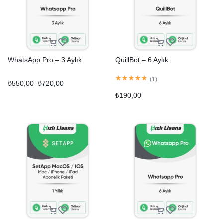
WhatsApp Pro – 3 Aylık
QuillBot – 6 Aylık
(
1
)
₺
550,00
₺
720,00
₺
190,00