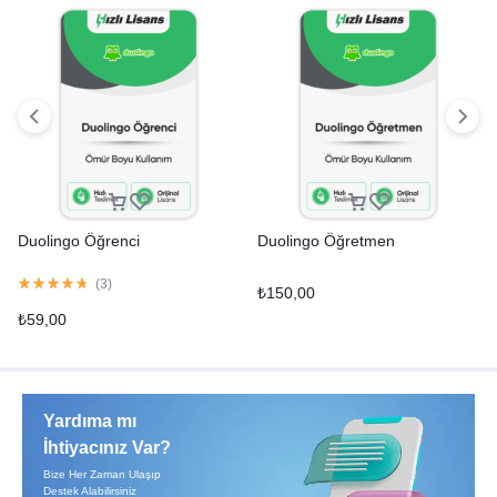
Duolingo Öğrenci
Duolingo Öğretmen
(
3
)
₺
150,00
₺
59,00
Yardıma mı
İhtiyacınız Var?
Bize Her Zaman Ulaşıp
Destek Alabilirsiniz