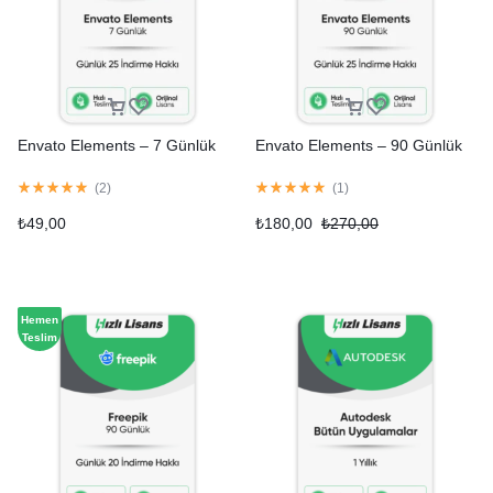
Envato Elements – 7 Günlük
Envato Elements – 90 Günlük
(
2
)
(
1
)
₺
49,00
₺
180,00
₺
270,00
Hemen
Teslim