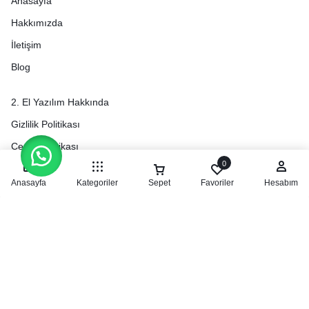
Anasayfa
Hakkımızda
İletişim
Blog
2. El Yazılım Hakkında
Gizlilik Politikası
Çerez Politikası
0
KVKK Aydınlatma Metni
Anasayfa
Kategoriler
Sepet
Favoriler
Hesabım
Mesafeli Satış Sözleşmesi
Teslimat Koşulları
Geri Ödeme ve İade Politikası
©2024 Hızlılisans. Her hakkı saklıdır.