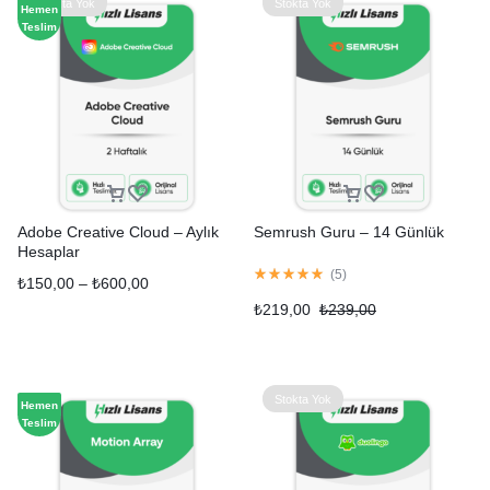
Stokta Yok
Stokta Yok
Hemen
Teslim
Adobe Creative Cloud – Aylık
Semrush Guru – 14 Günlük
Hesaplar
(
5
)
₺
150,00
–
₺
600,00
₺
219,00
₺
239,00
Stokta Yok
Hemen
Teslim