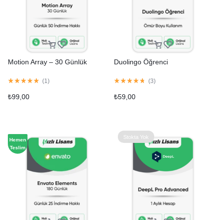
Motion Array – 30 Günlük
Duolingo Öğrenci
(
1
)
(
3
)
₺
99,00
₺
59,00
Stokta Yok
Hemen
Teslim