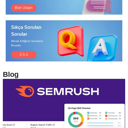
Bize Ulaşın
Sıkça Sorulan
Sorular
Merak Ettiğiniz Soruların
Burada
S.S.S
Blog