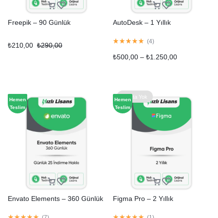
Freepik – 90 Günlük
AutoDesk – 1 Yıllık
(
4
)
₺
210,00
₺
290,00
₺
500,00
–
₺
1.250,00
Stokta Yok
Hemen
Hemen
Teslim
Teslim
Envato Elements – 360 Günlük
Figma Pro – 2 Yıllık
(
7
)
(
1
)