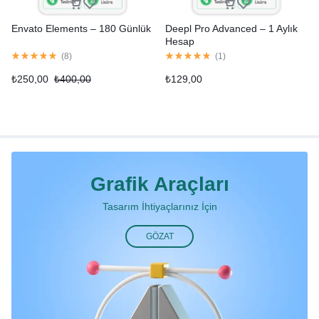
Envato Elements – 180 Günlük
Deepl Pro Advanced – 1 Aylık
Hesap
(
8
)
(
1
)
₺
250,00
₺
400,00
₺
129,00
Grafik Araçları
Tasarım İhtiyaçlarınız İçin
GÖZAT