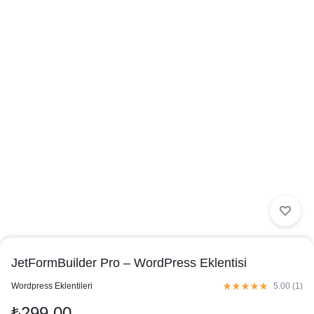
JetFormBuilder Pro – WordPress Eklentisi
in
Wordpress Eklentileri
5.00 (
1
)
₺
299,00