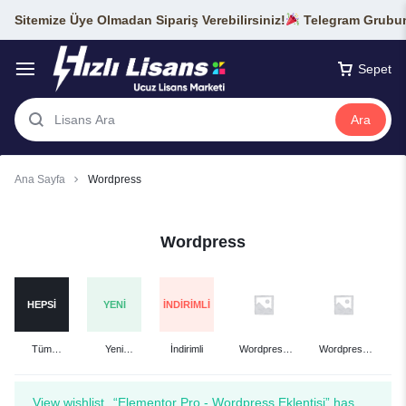
Sitemize Üye Olmadan Sipariş Verebilirsiniz!
Telegram Grubumu
Sepet
Ara
Ana Sayfa
Wordpress
Wordpress
HEPSI
YENI
İNDIRIMLI
Tüm
Yeni
İndirimli
Wordpress
Wordpress
Ürünler
Eklenenler
Eklentileri
Temaları
View wishlist
“Elementor Pro - Wordpress Eklentisi” has