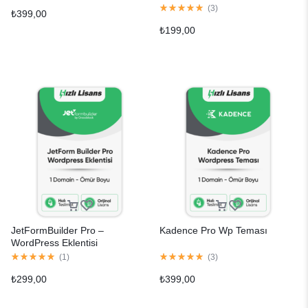
(
3
)
₺
399,00
₺
199,00
JetFormBuilder Pro –
Kadence Pro Wp Teması
WordPress Eklentisi
(
1
)
(
3
)
₺
299,00
₺
399,00