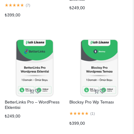
(
7
)
₺
249,00
₺
399,00
BetterLinks Pro – WordPress
Blocksy Pro Wp Teması
Eklentisi
(
1
)
₺
249,00
₺
399,00