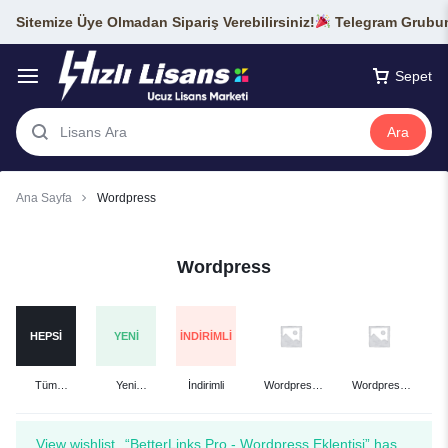
Sitemize Üye Olmadan Sipariş Verebilirsiniz!
Telegram Grubumu
Sepet
Ara
Ana Sayfa
Wordpress
Wordpress
HEPSI
YENI
İNDIRIMLI
Tüm
Yeni
İndirimli
Wordpress
Wordpress
Ürünler
Eklenenler
Eklentileri
Temaları
View wishlist
“BetterLinks Pro - Wordpress Eklentisi” has