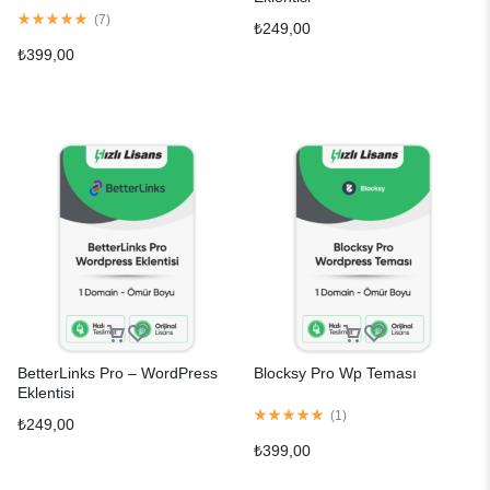
(
7
)
₺
249,00
₺
399,00
BetterLinks Pro – WordPress
Blocksy Pro Wp Teması
Eklentisi
(
1
)
₺
249,00
₺
399,00