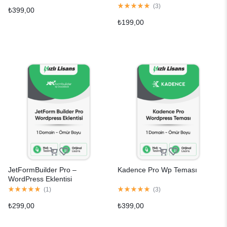
(
3
)
₺
399,00
₺
199,00
JetFormBuilder Pro –
Kadence Pro Wp Teması
WordPress Eklentisi
(
1
)
(
3
)
₺
299,00
₺
399,00