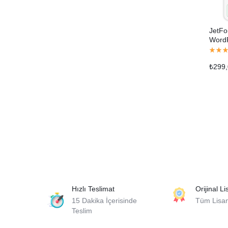
JetFo
WordP
₺
299
Hızlı Teslimat
Orijinal L
15 Dakika İçerisinde
Tüm Lisans
Teslim