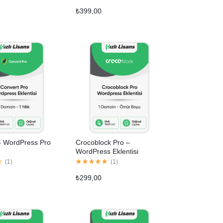
₺
399,00
– WordPress Pro
Crocoblock Pro –
WordPress Eklentisi
(
1
)
(
1
)
₺
299,00