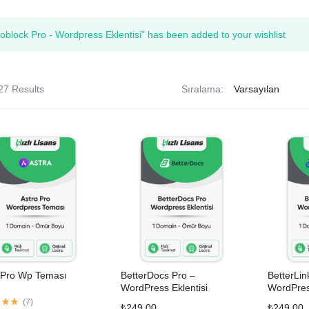
Eklentileri
Temaları
oblock Pro - Wordpress Eklentisi” has been added to your wishlist
27 Results
Sıralama:
 Pro Wp Teması
BetterDocs Pro –
BetterLin
WordPress Eklentisi
WordPress
(
7
)
₺
249,00
₺
249,00