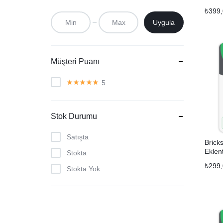
₺
399
Uygula
Müşteri Puanı
5
Stok Durumu
Satışta
Brick
Eklent
Stokta
₺
299
Stokta Yok