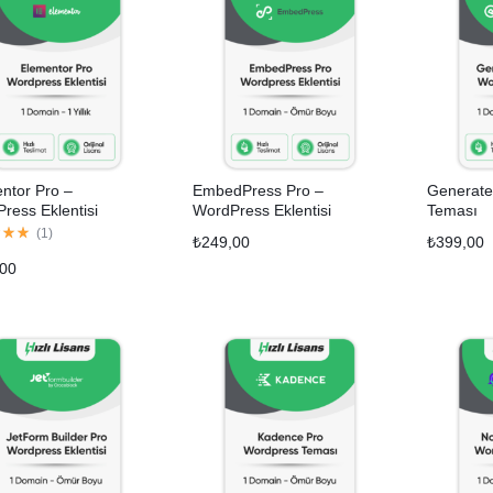
ntor Pro –
EmbedPress Pro –
Generate
ress Eklentisi
WordPress Eklentisi
Teması
(
1
)
₺
249,00
₺
399,00
,00