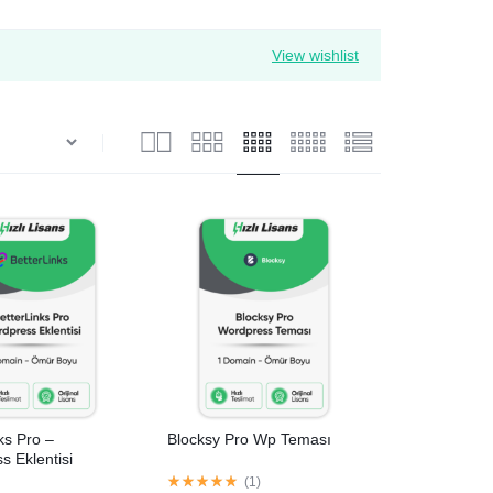
View wishlist
ks Pro –
Blocksy Pro Wp Teması
 Eklentisi
(
1
)