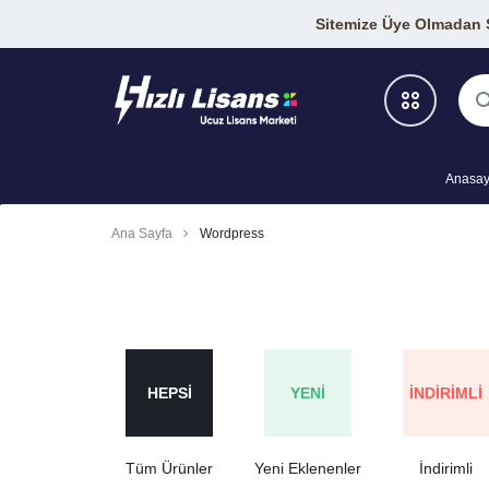
Sitemize Üye Olmadan Si
Anasay
Antivirüs Programları
Ana Sayfa
Wordpress
Geliştirici Araçları
Grafik-Tasarım Araçları
SEO Araçları
HEPSI
YENI
İNDIRIMLI
VPN Programları
Tüm Ürünler
Yeni Eklenenler
İndirimli