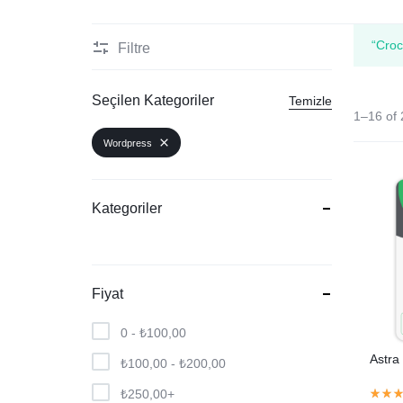
WordPress
“Croc
Filtre
Yapay Zeka-Dil-Makale
Seçilen Kategoriler
Temizle
1–16 of 
Wordpress
Kategoriler
Fiyat
0 -
₺
100,00
Astra
₺
100,00
-
₺
200,00
₺
250,00
+