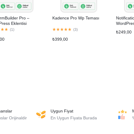
rmBuilder Pro –
Kadence Pro Wp Teması
Notificat
ress Eklentisi
WordPress
(
1
)
(
3
)
₺
249,00
,00
₺
399,00
isanslar
Uygun Fiyat
lar Orijinaldir
En Uygun Fiyata Burada