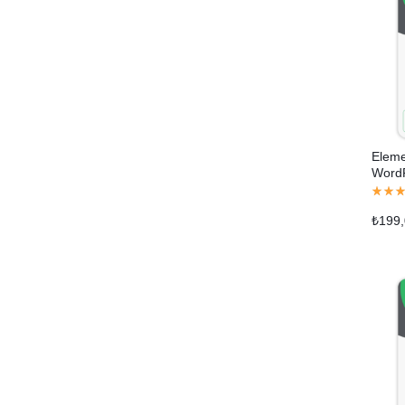
Eleme
WordP
₺
199