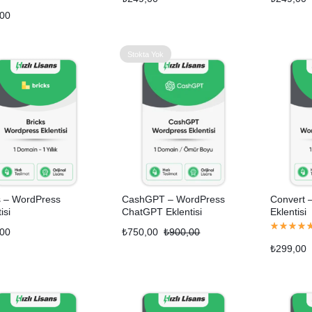
,00
Stokta Yok
s – WordPress
CashGPT – WordPress
Convert 
isi
ChatGPT Eklentisi
Eklentisi
,00
₺
750,00
₺
900,00
₺
299,00