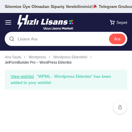
Sitemize Üye Olmadan Sipariş Verebilirsiniz!
Telegram Grubumu
Sepet
Ara
Ana Sayfa
Wordpress
Wordpress Eklentileri
JetFormBuilder Pro – WordPress Eklentisi
View wishlist
“WPML - Wordpress Eklentisi” has been
added to your wishlist