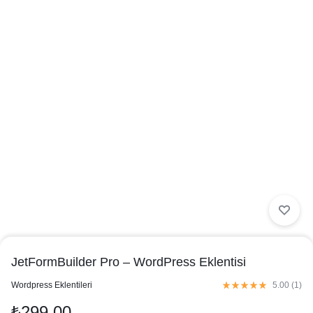
JetFormBuilder Pro – WordPress Eklentisi
in
Wordpress Eklentileri
5.00 (
1
)
₺
299,00